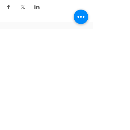
Zurück nach oben
Folgen Sie uns auf Facebook!
English
Tiếng Việt
Deutsch