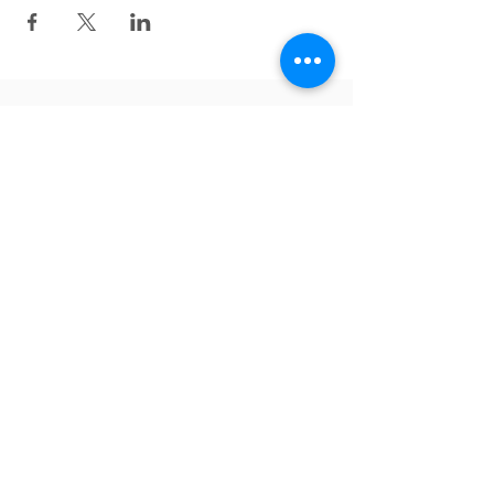
Zurück nach oben
Folgen Sie uns auf Facebook!
English
Tiếng Việt
Deutsch