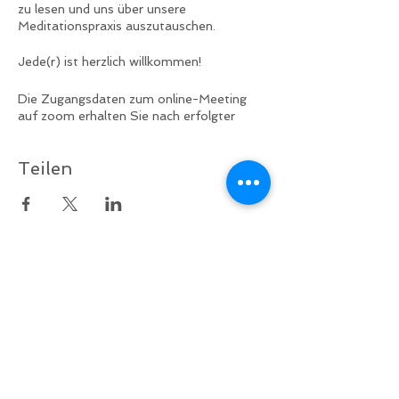
zu lesen und uns über unsere
Meditationspraxis auszutauschen.
Jede(r) ist herzlich willkommen!
Die Zugangsdaten zum online-Meeting
auf zoom erhalten Sie nach erfolgter
Anmeldung.
Teilen
Diese Veranstaltung ist auf Spendenbasis.
Zurück nach oben
Folgen Sie uns auf Facebook!